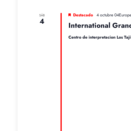
Destacado
4 octubre 04Europ
SÁB
4
International Gra
Centro de interpretacion Los Taji