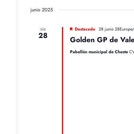
vistas
para
la
junio 2025
de
la
fecha.
palabra
Eventos
clave.
Destacado
28 junio 28Europe
SÁB
28
Golden GP de Vale
Pabellón municipal de Cheste
CV