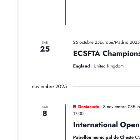
25 octubre 25Europe/Madrid 2025 
SÁB
25
ECSFTA Champions
England
, United Kingdom
noviembre 2025
Destacado
8 noviembre 08Eur
SÁB
8
17:00
International Ope
Pabellón municipal de Cheste
CV